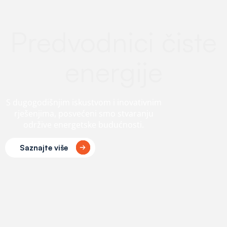
Predvodnici čiste
energije
S dugogodišnjim iskustvom i inovativnim
rješenjima, posvećeni smo stvaranju
održive energetske budućnosti.
Saznajte više